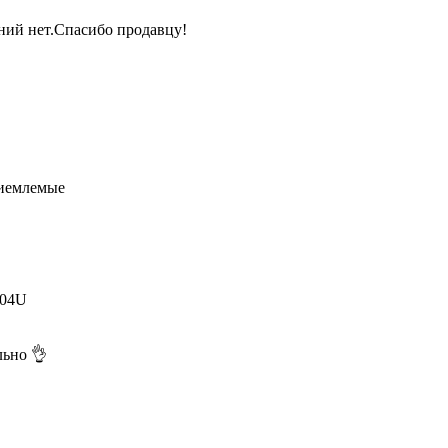
аний нет.Спасибо продавцу!
риемлемые
 04U
льно 👌