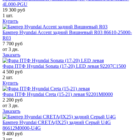
4L000-PGU
19 300 руб
1 шт.
Купить
Бампер Hyundai Accent задний Вишневый R03 86610-25000-
R03
7 700 руб
от 3 дн.
Заказать
Фара ПТФ Hyundai Sonata (17-20) LED левая 92207C1500
4 500 руб
2 шт.
Купить
Фара ПТФ Hyundai Creta (15-21) левая 92201M0000
2 200 руб
от 3 дн.
Заказать
Бампер Hyundai CRETA(IX25) задний Серый U4G
86612M0000-U4G
9 400 руб
3 шт.