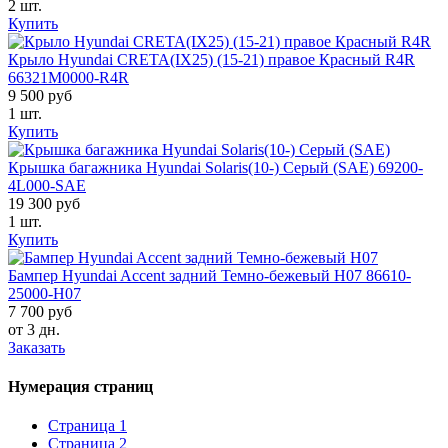
2 шт.
Купить
Крыло Hyundai CRETA(IX25) (15-21) правое Красный R4R
66321M0000-R4R
9 500 руб
1 шт.
Купить
Крышка багажника Hyundai Solaris(10-) Серый (SAE) 69200-
4L000-SAE
19 300 руб
1 шт.
Купить
Бампер Hyundai Accent задний Темно-бежевый H07 86610-
25000-H07
7 700 руб
от 3 дн.
Заказать
Нумерация страниц
Страница
1
Страница
2