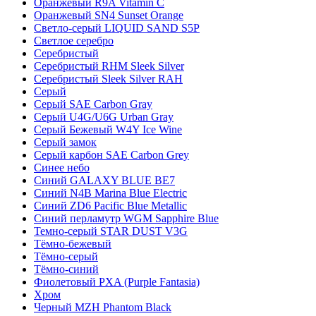
Оранжевый R9A Vitamin C
Оранжевый SN4 Sunset Orange
Светло-серый LIQUID SAND S5P
Светлое серебро
Серебристый
Серебристый RHM Sleek Silver
Серебристый Sleek Silver RAH
Серый
Серый SAE Carbon Gray
Серый U4G/U6G Urban Gray
Серый Бежевый W4Y Ice Wine
Серый замок
Серый карбон SAE Carbon Grey
Синее небо
Синий GALAXY BLUE BE7
Синий N4B Marina Blue Electric
Синий ZD6 Pacific Blue Metallic
Синий перламутр WGM Sapphire Blue
Темно-серый STAR DUST V3G
Тёмно-бежевый
Тёмно-серый
Тёмно-синий
Фиолетовый PXA (Purple Fantasia)
Хром
Черный MZH Phantom Black