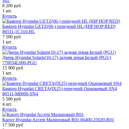
S02
8 200 руб
1 шт.
Купить
Бампер Hyundai GETZ(06-) передний HL (HIP HOP RED)
86511-1C310-HL
7 500 руб
1 шт.
Купить
Дверь Hyundai Solaris(10-17) задняя левая Белый (PGU)
770034L000-PGU
15 900 руб
1 шт.
Купить
Бампер Hyundai CRETA(IX25) передний Оранжевый SN4
86511-M0000-SN4
5 500 руб
4 шт.
Купить
Капот Hyundai Accent Малиновый R01 66400-25020-R01
17 500 руб