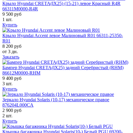
Крыло Hyundai CRETA(IX25) (15-21) левое Красный R4R
66311M0000-R4R
9 500 руб
1 шт.
Купить
Крыло Hyundai Accent левое Малиновый R01 66311-25350-
R01
8 200 руб
от 3 дн.
Заказать
Бампер Hyundai CRETA(IX25) задний Серебристый (RHM)
86612M0000-RHM
9 400 руб
3 шт.
Купить
Зеркало Hyundai Solaris (10-17) механическое правое
876204L000CA
2 900 руб
2 шт.
Купить
Крышка багажника Hyundai Solaris(10-) Белый PGU 69200-