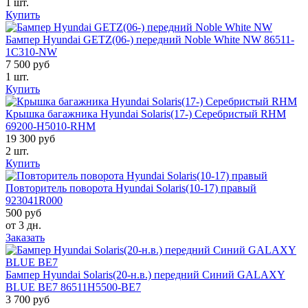
1 шт.
Купить
Бампер Hyundai GETZ(06-) передний Noble White NW 86511-
1C310-NW
7 500 руб
1 шт.
Купить
Крышка багажника Hyundai Solaris(17-) Серебристый RHM
69200-H5010-RHM
19 300 руб
2 шт.
Купить
Повторитель поворота Hyundai Solaris(10-17) правый
923041R000
500 руб
от 3 дн.
Заказать
Бампер Hyundai Solaris(20-н.в.) передний Синий GALAXY
BLUE BE7 86511H5500-BE7
3 700 руб