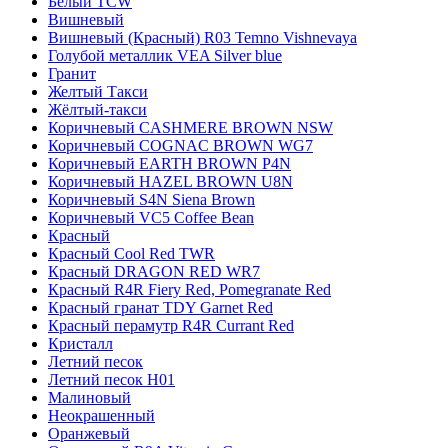
Белый TCW
Вишневый
Вишневый (Красный) R03 Temno Vishnevaya
Голубой металлик VEA Silver blue
Гранит
Желтый Такси
Жёлтый-такси
Коричневый CASHMERE BROWN NSW
Коричневый COGNAC BROWN WG7
Коричневый EARTH BROWN P4N
Коричневый HAZEL BROWN U8N
Коричневый S4N Siena Brown
Коричневый VC5 Coffee Bean
Красный
Красный Cool Red TWR
Красный DRAGON RED WR7
Красный R4R Fiery Red, Pomegranate Red
Красный гранат TDY Garnet Red
Красный перамутр R4R Currant Red
Кристалл
Летний песок
Летний песок H01
Малиновый
Неокрашенный
Оранжевый