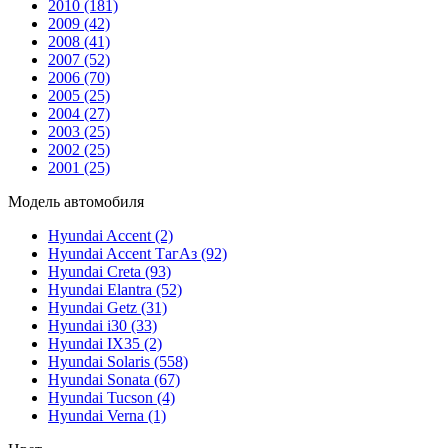
2010
(181)
2009
(42)
2008
(41)
2007
(52)
2006
(70)
2005
(25)
2004
(27)
2003
(25)
2002
(25)
2001
(25)
Модель автомобиля
Hyundai Accent
(2)
Hyundai Accent ТагАз
(92)
Hyundai Creta
(93)
Hyundai Elantra
(52)
Hyundai Getz
(31)
Hyundai i30
(33)
Hyundai IX35
(2)
Hyundai Solaris
(558)
Hyundai Sonata
(67)
Hyundai Tucson
(4)
Hyundai Verna
(1)