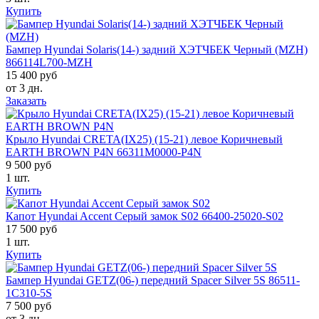
Купить
Бампер Hyundai Solaris(14-) задний ХЭТЧБЕК Черный (MZH)
866114L700-MZH
15 400 руб
от 3 дн.
Заказать
Крыло Hyundai CRETA(IX25) (15-21) левое Коричневый
EARTH BROWN P4N 66311M0000-P4N
9 500 руб
1 шт.
Купить
Капот Hyundai Accent Серый замок S02 66400-25020-S02
17 500 руб
1 шт.
Купить
Бампер Hyundai GETZ(06-) передний Spacer Silver 5S 86511-
1C310-5S
7 500 руб
от 3 дн.