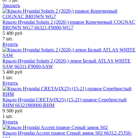
Заказать
Крыло Hyundai Solaris 2 (2020-) правое Коричневый COGNAC
BROWN WG7 66321-F9000-WG7
5 400 руб
7 шт.
Купить
Крыло Hyundai Solaris 2 (2020-) левое Белый ATLAS WHITE
SAW 66311-F9000-SAW
5 400 руб
1 шт.
Купить
Крыло Hyundai CRETA(IX25) (15-21) правое Серебристый
RHM 66321M0000-RHM
9 500 руб
1 шт.
Купить
Крыло Hyundai Accent правое Серый замок S02 66312-25350-