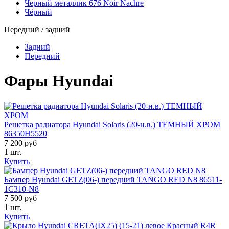
Черный металлик 676 Noir Nachre
Чёрный
Передний / задний
Задний
Передний
Фары Hyundai
Решетка радиатора Hyundai Solaris (20-н.в.) ТЕМНЫЙ ХРОМ
86350H5520
7 200 руб
1 шт.
Купить
Бампер Hyundai GETZ(06-) передний TANGO RED N8 86511-
1C310-N8
7 500 руб
1 шт.
Купить