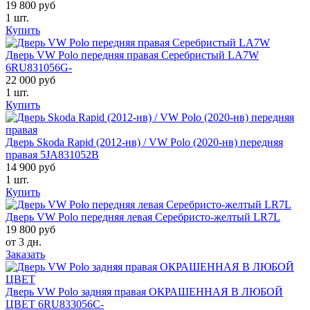
19 800 руб
1 шт.
Купить
Дверь VW Polo передняя правая Серебристый LA7W
6RU831056G-
22 000 руб
1 шт.
Купить
Дверь Skoda Rapid (2012-нв) / VW Polo (2020-нв) передняя
правая 5JA831052B
14 900 руб
1 шт.
Купить
Дверь VW Polo передняя левая Серебристо-желтый LR7L
19 800 руб
от 3 дн.
Заказать
Дверь VW Polo задняя правая ОКРАШЕННАЯ В ЛЮБОЙ
ЦВЕТ 6RU833056C-