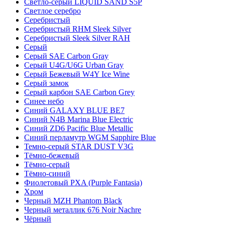
Светло-серый LIQUID SAND S5P
Светлое серебро
Серебристый
Серебристый RHM Sleek Silver
Серебристый Sleek Silver RAH
Серый
Серый SAE Carbon Gray
Серый U4G/U6G Urban Gray
Серый Бежевый W4Y Ice Wine
Серый замок
Серый карбон SAE Carbon Grey
Синее небо
Синий GALAXY BLUE BE7
Синий N4B Marina Blue Electric
Синий ZD6 Pacific Blue Metallic
Синий перламутр WGM Sapphire Blue
Темно-серый STAR DUST V3G
Тёмно-бежевый
Тёмно-серый
Тёмно-синий
Фиолетовый PXA (Purple Fantasia)
Хром
Черный MZH Phantom Black
Черный металлик 676 Noir Nachre
Чёрный