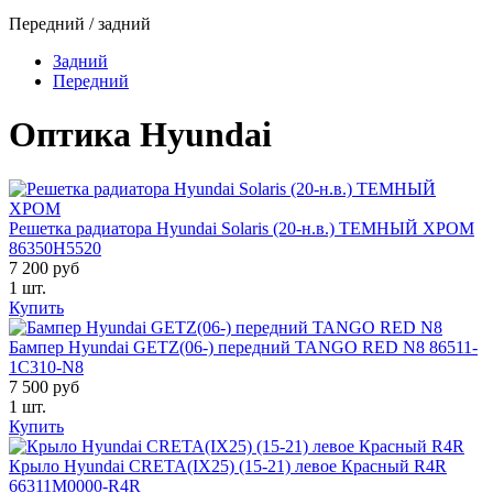
Передний / задний
Задний
Передний
Оптика Hyundai
Решетка радиатора Hyundai Solaris (20-н.в.) ТЕМНЫЙ ХРОМ
86350H5520
7 200 руб
1 шт.
Купить
Бампер Hyundai GETZ(06-) передний TANGO RED N8 86511-
1C310-N8
7 500 руб
1 шт.
Купить
Крыло Hyundai CRETA(IX25) (15-21) левое Красный R4R
66311M0000-R4R