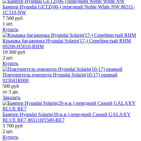
Бампер Hyundai GETZ(06-) передний Noble White NW 86511-
1C310-NW
7 500 руб
1 шт.
Купить
Крышка багажника Hyundai Solaris(17-) Серебристый RHM
69200-H5010-RHM
19 300 руб
2 шт.
Купить
Повторитель поворота Hyundai Solaris(10-17) правый
923041R000
500 руб
от 3 дн.
Заказать
Бампер Hyundai Solaris(20-н.в.) передний Синий GALAXY
BLUE BE7 86511H5500-BE7
3 700 руб
2 шт.
Купить