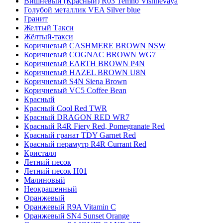
Вишневый (Красный) R03 Temno Vishnevaya
Голубой металлик VEA Silver blue
Гранит
Желтый Такси
Жёлтый-такси
Коричневый CASHMERE BROWN NSW
Коричневый COGNAC BROWN WG7
Коричневый EARTH BROWN P4N
Коричневый HAZEL BROWN U8N
Коричневый S4N Siena Brown
Коричневый VC5 Coffee Bean
Красный
Красный Cool Red TWR
Красный DRAGON RED WR7
Красный R4R Fiery Red, Pomegranate Red
Красный гранат TDY Garnet Red
Красный перамутр R4R Currant Red
Кристалл
Летний песок
Летний песок H01
Малиновый
Неокрашенный
Оранжевый
Оранжевый R9A Vitamin C
Оранжевый SN4 Sunset Orange