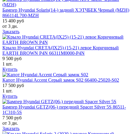
Бампер Hyundai Solaris(14-) задний ХЭТЧБЕК Черный (MZH)
866114L700-MZH
15 400 руб
от 3 дн.
Заказать
Крыло Hyundai CRETA(IX25) (15-21) левое Коричневый
EARTH BROWN P4N 66311M0000-P4N
9 500 руб
1 шт.
Купить
Капот Hyundai Accent Серый замок S02 66400-25020-S02
17 500 руб
1 шт.
Купить
Бампер Hyundai GETZ(06-) передний Spacer Silver 5S 86511-
1C310-5S
7 500 руб
от 3 дн.
Заказать