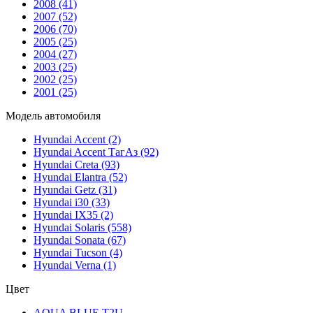
2008
(41)
2007
(52)
2006
(70)
2005
(25)
2004
(27)
2003
(25)
2002
(25)
2001
(25)
Модель автомобиля
Hyundai Accent
(2)
Hyundai Accent ТагАз
(92)
Hyundai Creta
(93)
Hyundai Elantra
(52)
Hyundai Getz
(31)
Hyundai i30
(33)
Hyundai IX35
(2)
Hyundai Solaris
(558)
Hyundai Sonata
(67)
Hyundai Tucson
(4)
Hyundai Verna
(1)
Цвет
AQUA BLUE T2U