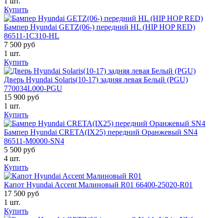
1 шт.
Купить
Бампер Hyundai GETZ(06-) передний HL (HIP HOP RED)
86511-1C310-HL
7 500 руб
1 шт.
Купить
Дверь Hyundai Solaris(10-17) задняя левая Белый (PGU)
770034L000-PGU
15 900 руб
1 шт.
Купить
Бампер Hyundai CRETA(IX25) передний Оранжевый SN4
86511-M0000-SN4
5 500 руб
4 шт.
Купить
Капот Hyundai Accent Малиновый R01 66400-25020-R01
17 500 руб
1 шт.
Купить