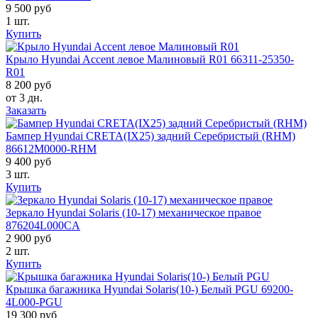
9 500 руб
1 шт.
Купить
Крыло Hyundai Accent левое Малиновый R01 66311-25350-
R01
8 200 руб
от 3 дн.
Заказать
Бампер Hyundai CRETA(IX25) задний Серебристый (RHM)
86612M0000-RHM
9 400 руб
3 шт.
Купить
Зеркало Hyundai Solaris (10-17) механическое правое
876204L000CA
2 900 руб
2 шт.
Купить
Крышка багажника Hyundai Solaris(10-) Белый PGU 69200-
4L000-PGU
19 300 руб