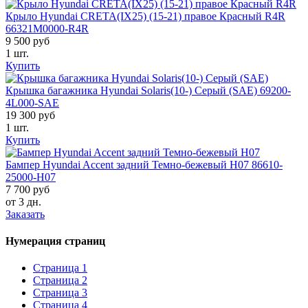
Крыло Hyundai CRETA(IX25) (15-21) правое Красный R4R
66321M0000-R4R
9 500 руб
1 шт.
Купить
Крышка багажника Hyundai Solaris(10-) Серый (SAE) 69200-
4L000-SAE
19 300 руб
1 шт.
Купить
Бампер Hyundai Accent задний Темно-бежевый H07 86610-
25000-H07
7 700 руб
от 3 дн.
Заказать
Нумерация страниц
Страница
1
Страница
2
Страница
3
Страница
4